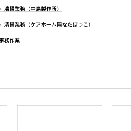
）清掃業務（中島製作所）
）清掃業務（ケアホーム陽なたぼっこ）
事務作業