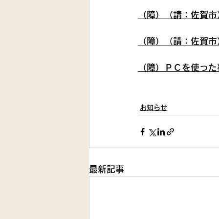
（障）（請：佐賀市
（障）（請：佐賀市
（障）ＰＣを使った
お知らせ
最新記事