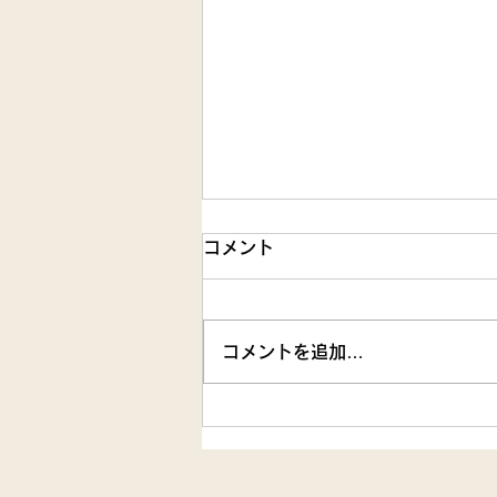
求人情報の更新
コメント
合同会社佐賀SBCの以下2件の求
人を更新・追加しました。 ※下
記1件の募集は終了いたしました
コメントを追加…
（請：三養基郡）職業指導員（ケ
アハウスみやき清掃業務）
（2026.06.30 募集終了）総
務・経理事務