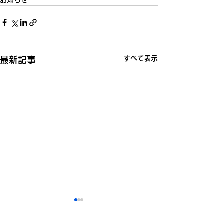
お知らせ
すべて表示
最新記事
NEW！求人情報の更新
ふるさと納税 